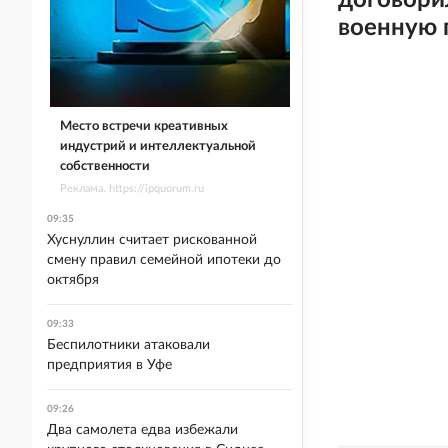
договори
военную
Место встречи креативных
индустрий и интеллектуальной
собственности
Реклама. https://ipquorum.ru
09:35
Хуснуллин считает рискованной
смену правил семейной ипотеки до
октября
09:33
Беспилотники атаковали
предприятия в Уфе
09:26
Два самолета едва избежали