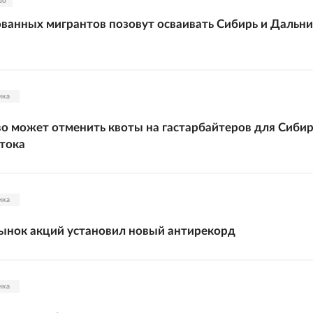
во
анных мигрантов позовут осваивать Сибирь и Дальн
ика
о может отменить квоты на гастарбайтеров для Сибир
тока
ика
ынок акций установил новый антирекорд
ика