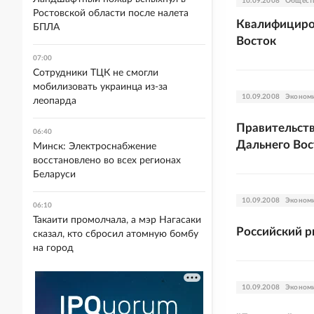
10.09.2008
Общест
Ростовской области после налета
Квалифициров
БПЛА
Восток
07:00
Сотрудники ТЦК не смогли
мобилизовать украинца из-за
10.09.2008
Эконом
леопарда
Правительств
06:40
Дальнего Вос
Минск: Электроснабжение
восстановлено во всех регионах
Беларуси
10.09.2008
Эконом
06:10
Такаити промолчала, а мэр Нагасаки
Российский р
сказал, кто сбросил атомную бомбу
на город
10.09.2008
Эконом