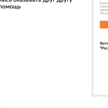
лись оказывать друг другу
В рас
 помощь
главн
свеже
«Росс
Хот
“Рос