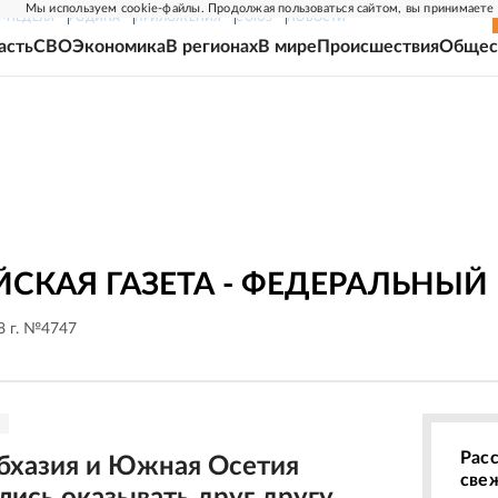
Мы используем cookie-файлы. Продолжая пользоваться сайтом, вы принимаете
Г-НЕДЕЛЯ
РОДИНА
ПРИЛОЖЕНИЯ
СОЮЗ
НОВОСТИ
асть
СВО
Экономика
В регионах
В мире
Происшествия
Общес
СКАЯ ГАЗЕТА - ФЕДЕРАЛЬНЫЙ
8 г. №4747
Рас
Абхазия и Южная Осетия
све