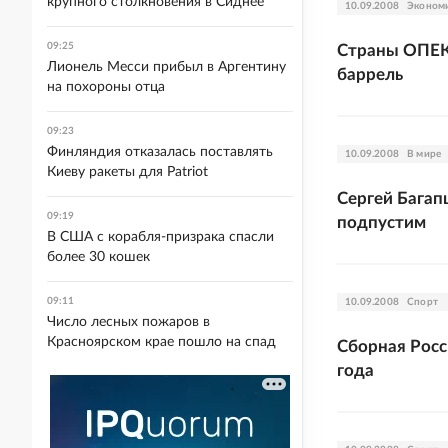
крупного столкновения в Сиднее
10.09.2008
Эконом
09:25
Страны ОПЕК 
Лионель Месси прибыл в Аргентину
баррель
на похороны отца
09:23
Финляндия отказалась поставлять
10.09.2008
В мире
Киеву ракеты для Patriot
Сергей Багапш
09:19
подпустим
В США с корабля-призрака спасли
более 30 кошек
09:11
10.09.2008
Спорт
Число лесных пожаров в
Красноярском крае пошло на спад
Сборная Росс
года