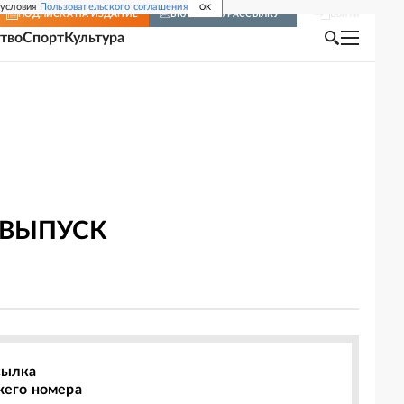
 условия
Пользовательского соглашения
OK
Войти
ПОДПИСКА
НА ИЗДАНИЕ
ВКЛЮЧИТЬ РАССЫЛКУ
тво
Спорт
Культура
 ВЫПУСК
сылка
жего номера