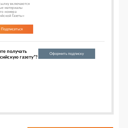
сылку включаются
ые материалы
го номера
ийской Газеты»
Подписаться
ите получать
Оформить подписку
сийскую газету”?