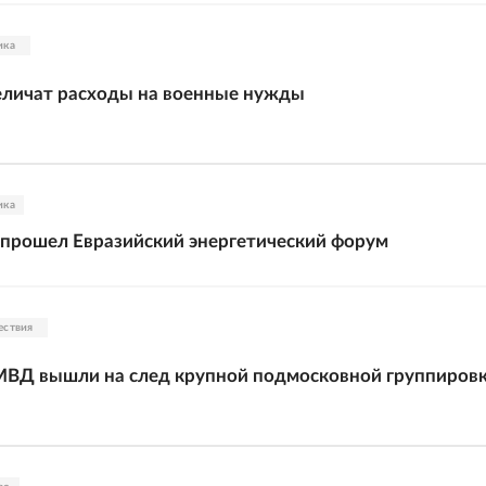
ика
еличат расходы на военные нужды
ика
 прошел Евразийский энергетический форум
ествия
МВД вышли на след крупной подмосковной группиров