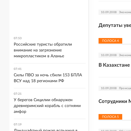
10.09.2008
Эконом
Депутаты ув
07:53
ПОЛОСА
4
Российские туристы обратили
внимание на загрязнение
10.09.2008
Эконом
микропластиком в Аланье
В Казахстане
07:41
Силы ПВО за ночь сбили 153 БПЛА
ВСУ над 18 регионами РФ
10.09.2008
Происш
07:21
У берегов Сицилии обнаружен
Сотрудники 
древнеримский корабль с сотнями
амфор
ПОЛОСА
5
07:19
Ландшафтный пожар вспыхнул в