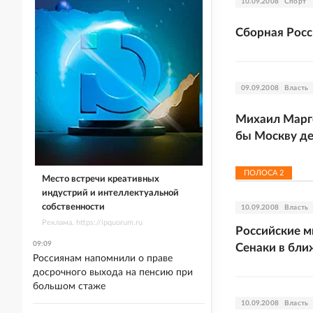
10.09.2008
Спорт
Сборная Росс
09.09.2008
Власть
Михаил Марге
бы Москву д
ПОЛОСА
2
Место встречи креативных
индустрий и интеллектуальной
собственности
10.09.2008
Власть
Реклама. https://ipquorum.ru
Российские м
09:09
Сенаки в бли
Россиянам напомнили о праве
досрочного выхода на пенсию при
большом стаже
10.09.2008
Власть