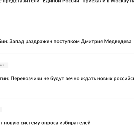
 представители "Единой России" приехали в Москву н
бин: Запад раздражен поступком Дмитрия Медведева
ика
ин: Перевозчики не будут вечно ждать новых российс
 новую систему опроса избирателей