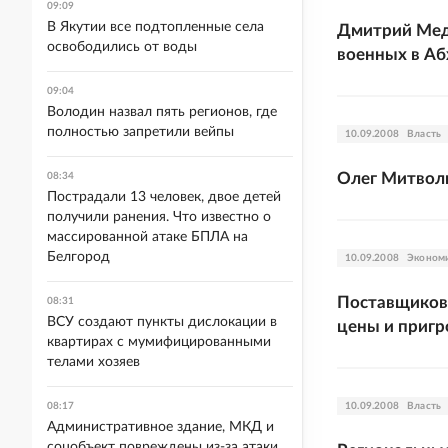
09:09
В Якутии все подтопленные села
Дмитрий Медв
освободились от воды
военных в А
09:04
Володин назвал пять регионов, где
полностью запретили вейпы
10.09.2008
Власть
Олег Митволь
08:34
Пострадали 13 человек, двое детей
получили ранения. Что известно о
массированной атаке БПЛА на
Белгород
10.09.2008
Эконом
Поставщиков 
08:31
ВСУ создают пункты дислокации в
цены и приг
квартирах с мумифицированными
телами хозяев
08:17
10.09.2008
Власть
Административное здание, МКД и
соцобъект повреждены из-за атаки