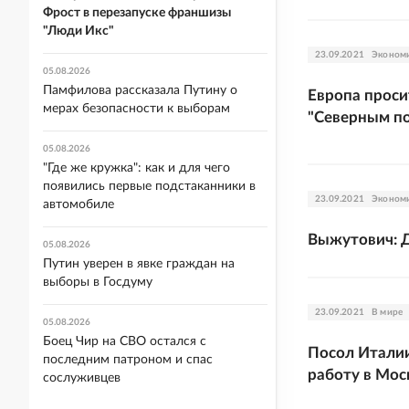
Фрост в перезапуске франшизы
"Люди Икс"
23.09.2021
Эконом
05.08.2026
Памфилова рассказала Путину о
Европа проси
мерах безопасности к выборам
"Северным п
05.08.2026
"Где же кружка": как и для чего
появились первые подстаканники в
23.09.2021
Эконом
автомобиле
Выжутович: Д
05.08.2026
Путин уверен в явке граждан на
выборы в Госдуму
23.09.2021
В мире
05.08.2026
Боец Чир на СВО остался с
Посол Италии
последним патроном и спас
работу в Мос
сослуживцев