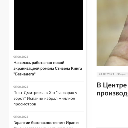
05.08.2026
Началась работа над новой
экранизацией романа Стивена Кинга
"Безнадега"
24.09.2021
Общест
В Центре
05.08.2026
производ
Пост Дмитриева в X о "варварах у
ворот" Испании набрал миллион
просмотров
05.08.2026
Гарантии безопасности нет: Иран и