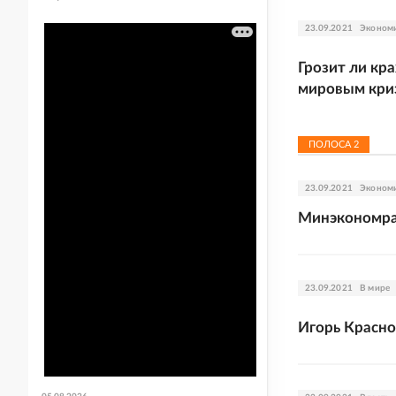
23.09.2021
Эконом
Грозит ли кр
мировым кри
ПОЛОСА
2
23.09.2021
Эконом
Минэкономра
23.09.2021
В мире
Игорь Красно