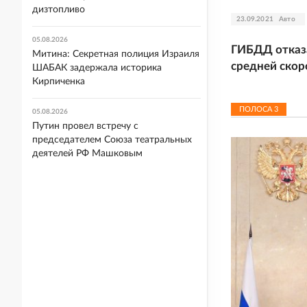
дизтопливо
23.09.2021
Авто
05.08.2026
ГИБДД отказа
Митина: Секретная полиция Израиля
средней скор
ШАБАК задержала историка
Кирпиченка
ПОЛОСА
3
05.08.2026
Путин провел встречу с
председателем Союза театральных
деятелей РФ Машковым