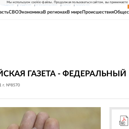
Мы используем cookie-файлы. Продолжая пользоваться сайтом, вы принимаете
Г-НЕДЕЛЯ
РОДИНА
ПРИЛОЖЕНИЯ
СОЮЗ
НОВОСТИ
асть
СВО
Экономика
В регионах
В мире
Происшествия
Общес
СКАЯ ГАЗЕТА - ФЕДЕРАЛЬНЫЙ
1 г. №8570