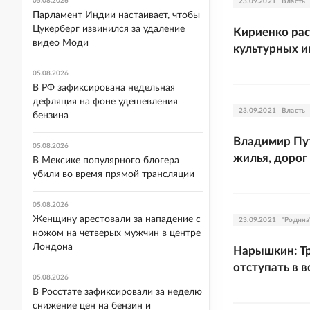
05.08.2026
23.09.2021
Власть
Парламент Индии настаивает, чтобы
Цукерберг извинился за удаление
Кириенко рас
видео Моди
культурных 
05.08.2026
В РФ зафиксирована недельная
дефляция на фоне удешевления
23.09.2021
Власть
бензина
Владимир Пут
05.08.2026
жилья, дорог 
В Мексике популярного блогера
убили во время прямой трансляции
05.08.2026
Женщину арестовали за нападение с
23.09.2021
"Родина
ножом на четверых мужчин в центре
Лондона
Нарышкин: Тр
отступать в 
05.08.2026
В Росстате зафиксировали за неделю
снижение цен на бензин и