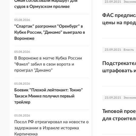
Оман согласовали маршрут для
23.09.2021
Эконом
судов в Ормузском проливе
ФАС предписа
05.08.2026
цены на про
"Спартак" разгромил "Оренбург" в
Кубке России, "Динамо" выиграло в
Воронеже
23.09.2021
Власть
05.08.2026
В Воронеже в матче Кубка России
Подстрекате
"Факел" забил в свои ворота и
штрафовать и
проиграл "Динамо"
05.08.2026
Боевик "Плохой лейтенант: Токио"
Такаси Миике получил первый
23.09.2021
Эконом
трейлер
Типовой прое
05.08.2026
для строител
Посол РФ отреагировал на новости о
задержании в Израиле историка
Кирпиченка