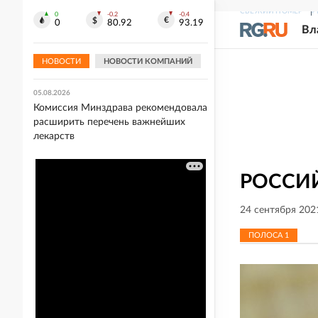
СВЕЖИЙ НОМЕР
Р
0
-0.2
-0.4
05.08.2026
0
80.92
93.19
Вл
Захарова прокомментировала слова
Макрона после ударов ВС РФ по
Киеву
НОВОСТИ
НОВОСТИ КОМПАНИЙ
05.08.2026
Комиссия Минздрава рекомендовала
расширить перечень важнейших
лекарств
РОССИЙ
24 сентября 202
ПОЛОСА
1