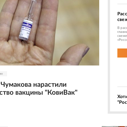
Рас
све
В рас
главн
свеже
«Росс
во
 Чумакова нарастили
ство вакцины "КовиВак"
Хот
“Рос