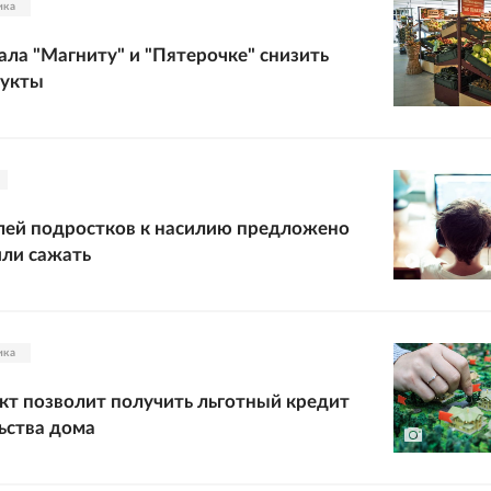
ика
ла "Магниту" и "Пятерочке" снизить
дукты
лей подростков к насилию предложено
ли сажать
ика
кт позволит получить льготный кредит
ьства дома