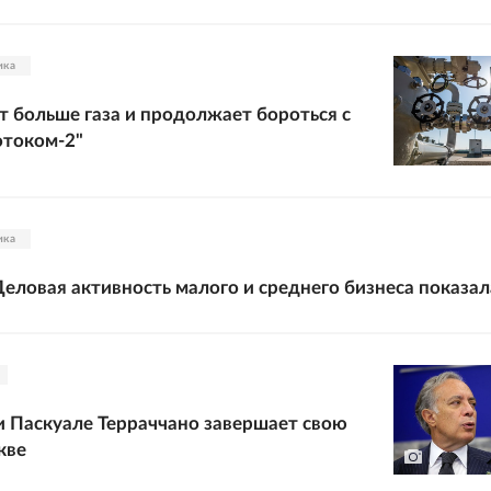
ика
т больше газа и продолжает бороться с
отоком-2"
ика
еловая активность малого и среднего бизнеса показал
 Паскуале Терраччано завершает свою
кве