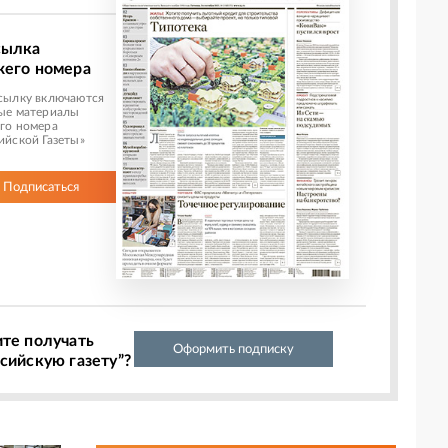
сылка
жего номера
сылку включаются
ые материалы
го номера
ийской Газеты»
Подписаться
ите получать
Оформить подписку
сийскую газету”?