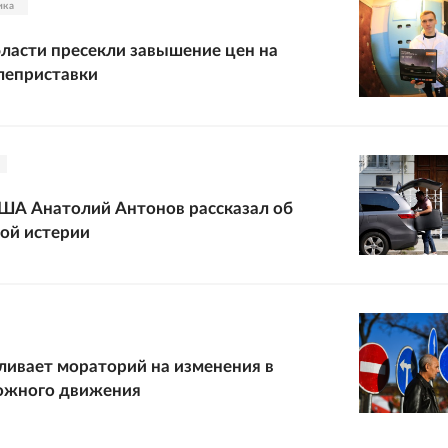
ика
бласти пресекли завышение цен на
леприставки
ША Анатолий Антонов рассказал об
ой истерии
ивает мораторий на изменения в
ожного движения