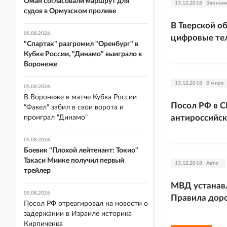
Оман согласовали маршрут для
13.12.2018
Эконом
судов в Ормузском проливе
В Тверской о
05.08.2026
цифровые те
"Спартак" разгромил "Оренбург" в
Кубке России, "Динамо" выиграло в
Воронеже
13.12.2018
В мире
05.08.2026
В Воронеже в матче Кубка России
Посол РФ в С
"Факел" забил в свои ворота и
антироссийск
проиграл "Динамо"
05.08.2026
Боевик "Плохой лейтенант: Токио"
Такаси Миике получил первый
13.12.2018
Авто
трейлер
МВД устанавл
05.08.2026
Правила дор
Посол РФ отреагировал на новости о
задержании в Израиле историка
Кирпиченка