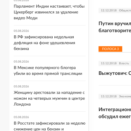
05.08.2026
Парламент Индии настаивает, чтобы
12.12.2018
Общест
Цукерберг извинился за удаление
видео Моди
Путин вручил
благотворит
05.08.2026
В РФ зафиксирована недельная
дефляция на фоне удешевления
бензина
ПОЛОСА
3
05.08.2026
13.12.2018
Власть
В Мексике популярного блогера
Выжутович: С
убили во время прямой трансляции
05.08.2026
Женщину арестовали за нападение с
13.12.2018
Эконом
ножом на четверых мужчин в центре
Лондона
Интеграцион
обсудил еже
05.08.2026
В Росстате зафиксировали за неделю
снижение цен на бензин и