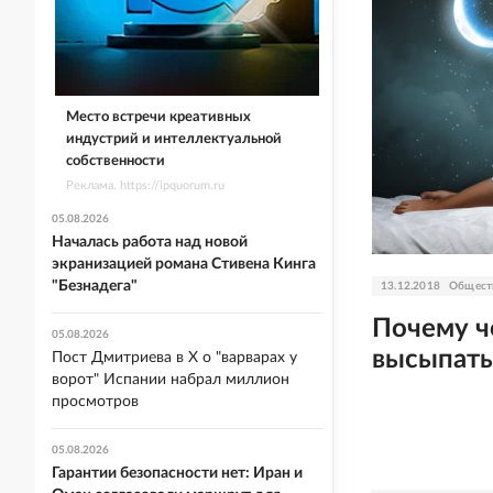
Место встречи креативных
индустрий и интеллектуальной
собственности
Реклама. https://ipquorum.ru
05.08.2026
Началась работа над новой
экранизацией романа Стивена Кинга
"Безнадега"
13.12.2018
Общест
Почему ч
05.08.2026
высыпать
Пост Дмитриева в X о "варварах у
ворот" Испании набрал миллион
просмотров
05.08.2026
Гарантии безопасности нет: Иран и