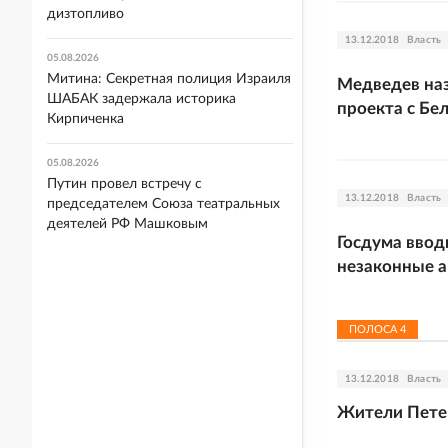
дизтопливо
13.12.2018
Власть
05.08.2026
Митина: Секретная полиция Израиля
Медведев наз
ШАБАК задержала историка
проекта с Бе
Кирпиченка
05.08.2026
Путин провел встречу с
13.12.2018
Власть
председателем Союза театральных
деятелей РФ Машковым
Госдума ввод
незаконные 
ПОЛОСА
4
13.12.2018
Власть
Жители Петер