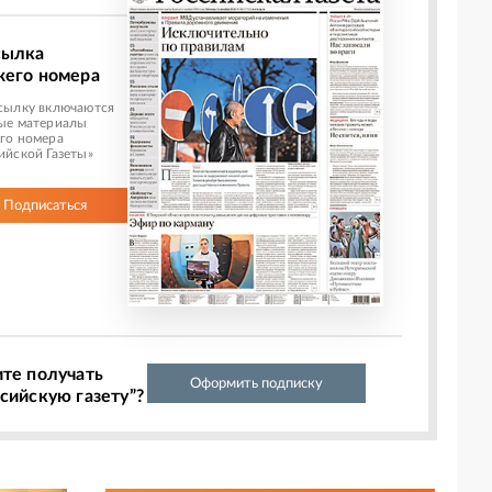
сылка
жего номера
сылку включаются
ые материалы
го номера
ийской Газеты»
Подписаться
ите получать
Оформить подписку
сийскую газету”?