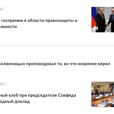
во
 госпремии в области правозащиты и
ельности
олженицын проповедовал то, во что искренне верил
ика
ный клуб при председателе Совфеда
годный доклад