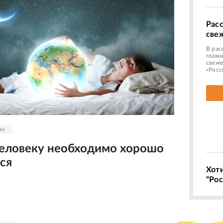
Рас
све
В рас
главн
свеже
«Росс
во
еловеку необходимо хорошо
ся
Хот
“Рос