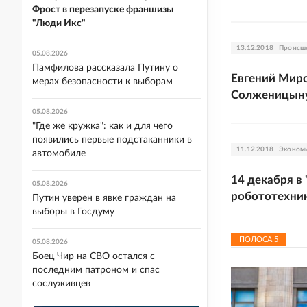
Фрост в перезапуске франшизы
"Люди Икс"
13.12.2018
Происш
05.08.2026
Памфилова рассказала Путину о
Евгений Миро
мерах безопасности к выборам
Солженицын
05.08.2026
"Где же кружка": как и для чего
появились первые подстаканники в
11.12.2018
Эконом
автомобиле
14 декабря в
05.08.2026
робототехни
Путин уверен в явке граждан на
выборы в Госдуму
ПОЛОСА
5
05.08.2026
Боец Чир на СВО остался с
последним патроном и спас
сослуживцев