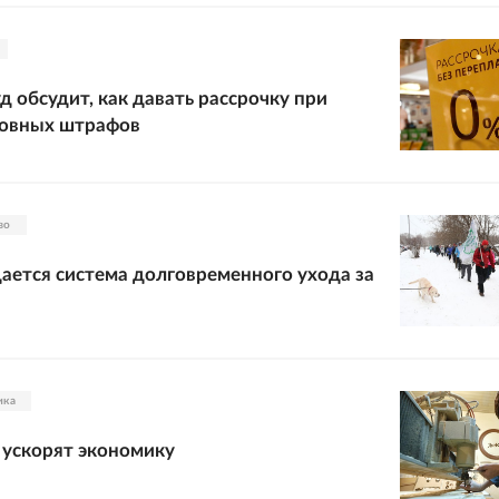
д обсудит, как давать рассрочку при
ловных штрафов
во
дается система долговременного ухода за
ика
ускорят экономику