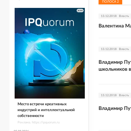
ПОЛОСА
2
13.12.2018
Власть
Валентина Ма
13.12.2018
Власть
Владимир Пу
школьников в
13.12.2018
Власть
Место встречи креативных
Владимир Пут
индустрий и интеллектуальной
собственности
Реклама. https://ipquorum.ru