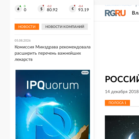
СВЕЖИЙ НОМЕР
Р
0
-0.2
-0.4
05.08.2026
0
80.92
93.19
Вл
Захарова прокомментировала слова
Макрона после ударов ВС РФ по
Киеву
НОВОСТИ
НОВОСТИ КОМПАНИЙ
05.08.2026
Комиссия Минздрава рекомендовала
расширить перечень важнейших
лекарств
РОССИЙ
14 декабря 2018
ПОЛОСА
1